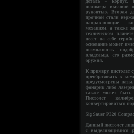
деталь – корпус, и
полимера высокой п
рукоятью. Вторая д
прочной стали нержа
направляющие кожу
механизм, а также з
техническом планет
несет на себе серий
основание может имет
возможность подо
владельца, его разм
оружия.
К примеру, пистолет 
преобразовать в ком
предусмотрены пазы,
фонарик либо лазерны
также может быть 
Пистолет калиб
конвертироваться под
Sig Sauer P320 Compac
Данный пистолет лиш
с выделяющимися р