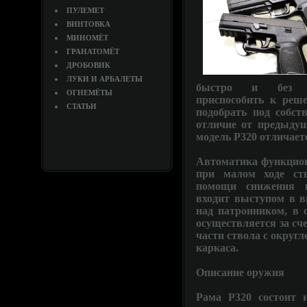
ПУЛЕМЕТ
ВИНТОВКА
МИНОМЁТ
ГРАНАТОМЁТ
ДРОБОВИК
ЛУКИ И АРБАЛЕТЫ
быстро и без до
ОГНЕМЁТЫ
приспособить к реш
СТАТЬИ
подобрать под собст
отличие от предыдущ
модель P320 отличае
Автоматика функцион
при малом ходе ств
помощи снижения к
входит выступом в в
над патронником, в 
осуществляется за сч
части ствола с округ
каркаса.
Описание оружия
Рама P320 состоит 