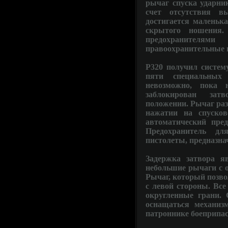
рычаг спуска ударник
счет отсутствия 
достигается маленьк
скрытого ношения
предохранителям
правоохранительные 
P320 получил систему
пяти специальных 
невозможно, пока 
заблокирован зат
положении. Рычаг раз
нажатии на спусков
автоматический пред
Предохранитель д
пистолеты, предназна
Задержка затвора я
небольшие рычаги с о
Рычаг, который позво
с левой стороны. Вс
округленные грани.
оснащаться механиз
патроннике боеприпас