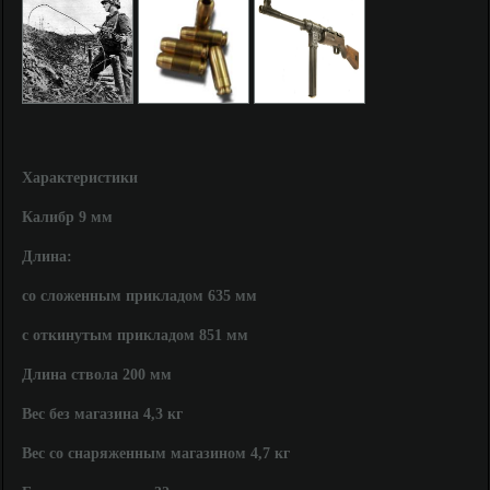
Характеристики
Калибр
9 мм
Длина:
со сложенным прикладом 635 мм
с откинутым прикладом 851 мм
Длина ствола
200 мм
Вес без магазина
4,3 кг
Вес со снаряженным магазином
4,7 кг