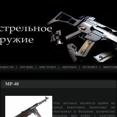
НОВОСТИ
ОРУЖИЕ
ПИСТОЛЕТ
АВТОМАТ
ПУЛЕМЕТ
ВИНТОВ
MP-40
Этот автомат является одним из
самых известных, поскольку он
участвовал в большом количестве
фильмов про войну с участием