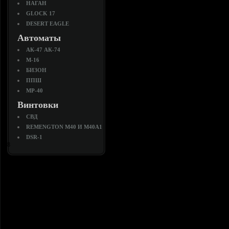
НАГАН
GLOCK 17
DESERT EAGLE
Автоматы
АК-47 АК-74
M-16
БИЗОН
ППШ
MP-40
Винтовки
СВД
REMENGTON M40 И M40A1
DSR-1
8