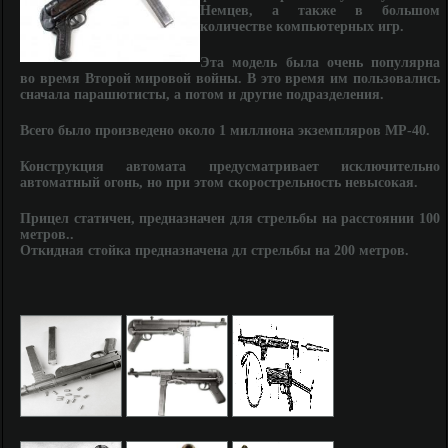
Немцев, а также в большом
количестве компьютерных игр.
Эта модель была очень популярна
во время Второй мировой войны. В это время им пользовались
сначала парашютисты, а потом и другие подразделения.
Всего было произведено около 1 миллиона экземпляров МР-40.
Конструкция автомата предусматривает исключительно
автоматный огонь, но при этом скорострельность невысокая.
Прицел статичен, предназначен для стрельбы на расстоянии 100
метров..
Откидная стойка предназначена дл стрельбы на 200 метров.